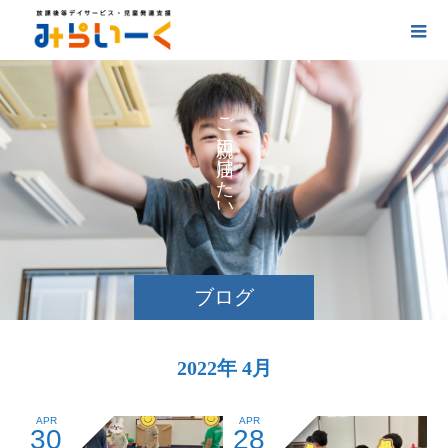
お
ご
に
け
た
い
ブログ
2022年 4月
APR
APR
30
28