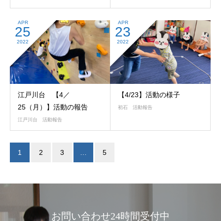
APR
APR
25
23
2022
2022
江戸川台 【4／
【4/23】活動の様子
25（月）】活動の報告
初石 活動報告
江戸川台 活動報告
1
2
3
…
5
お問い合わせ24時間受付中