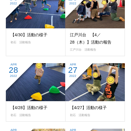
2022
2022
【4/30】活動の様子
江戸川台 【4／
28（木）】活動の報告
初石 活動報告
江戸川台 活動報告
APR
APR
28
27
2022
2022
【4/28】活動の様子
【4/27】活動の様子
初石 活動報告
初石 活動報告
APR
APR