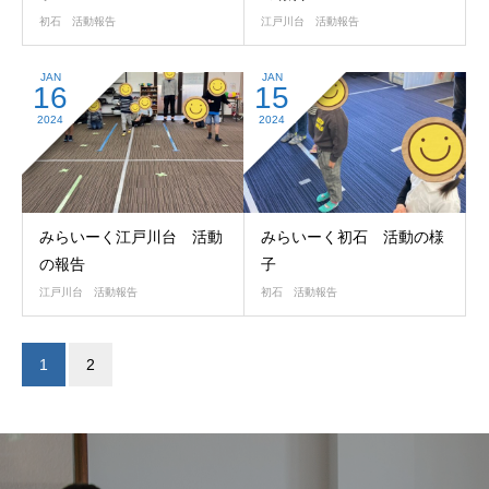
初石 活動報告
江戸川台 活動報告
JAN
JAN
16
15
2024
2024
みらいーく江戸川台 活動
みらいーく初石 活動の様
の報告
子
江戸川台 活動報告
初石 活動報告
1
2