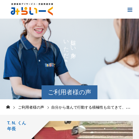
い
し
た
い
だ
を
き
ま
し
た
。
ご利用者様の声
ご利用者様の声
自分から進んで行動する積極性も出てきて、療育の成果を実感しています
T. N. くん
年長