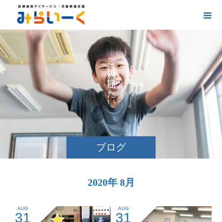
お
ご
に
け
た
い
ブログ
2020年 8月
AUG
AUG
31
31