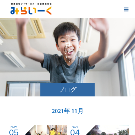
お
ご
に
け
た
い
ブログ
2021年 11月
NOV
NOV
05
04