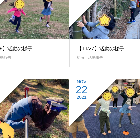
/29】活動の様子
【11/27】活動の様子
動報告
初石 活動報告
NOV
22
2021