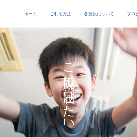
ホーム
ご利用方法
各施設について
プロ
お
ご
の
に
の
け
た
い