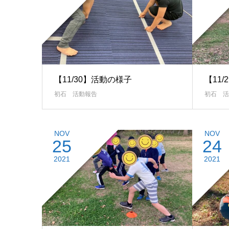
【11/30】活動の様子
【11
初石 活動報告
初石 活
NOV
NOV
25
24
2021
2021