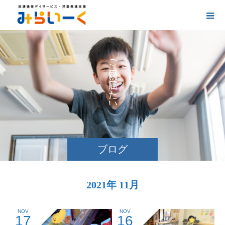
お
ご
の
に
け
た
い
ブログ
2021年 11月
NOV
NOV
17
16