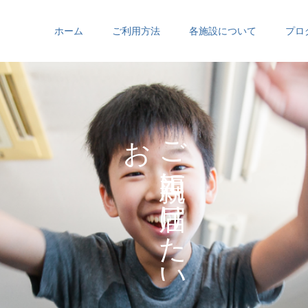
ホーム
ご利用方法
各施設について
プロ
お
ご
の
に
の
け
た
い