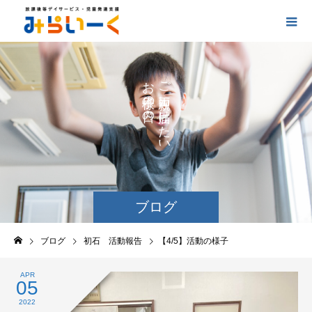
お
ご
の
に
の
け
た
い
ブログ
ブログ
初石 活動報告
【4/5】活動の様子
APR
05
2022