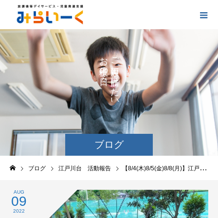
お
ご
の
に
の
け
た
い
ブログ
ブログ
江戸川台 活動報告
【8/4(木)8/5(金)8/8(月)】江戸川台活動の様子
AUG
09
2022