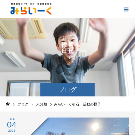
お
ご
の
に
の
け
た
い
ブログ
ブログ
未分類
みらいーく初石 活動の様子
DEC
04
2023