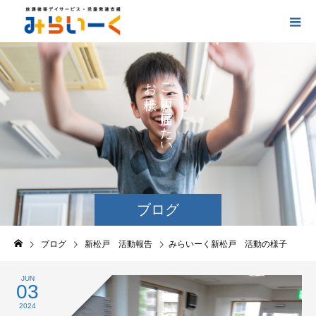
お
ご
の
に
の
け
た
い
ブログ
ブログ
新松戸 活動報告
みらいーく新松戸 活動の様子
JUN
03
2024