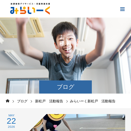
お
ご
の
に
の
け
た
い
ブログ
ブログ
新松戸 活動報告
みらいーく新松戸 活動報告
MAY
22
2026