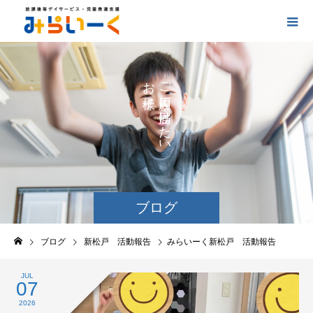
お
ご
の
に
の
け
た
い
ブログ
ブログ
新松戸 活動報告
みらいーく新松戸 活動報告
JUL
07
2026