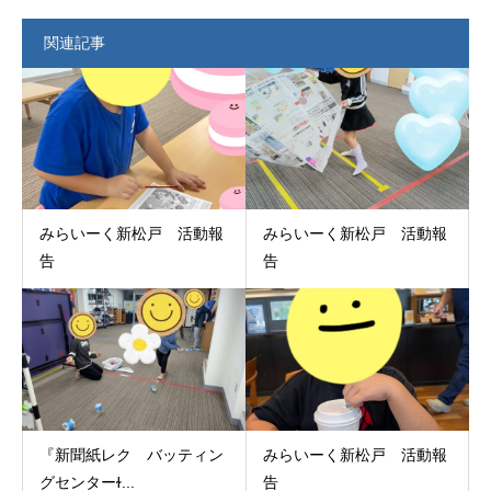
関連記事
みらいーく新松戸 活動報
みらいーく新松戸 活動報
告
告
『新聞紙レク バッティン
みらいーく新松戸 活動報
グセンターɫ...
告