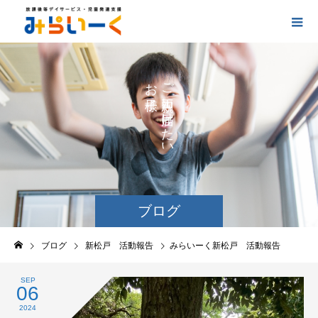
お
ご
の
に
の
け
た
い
ブログ
ブログ
新松戸 活動報告
みらいーく新松戸 活動報告
SEP
06
2024