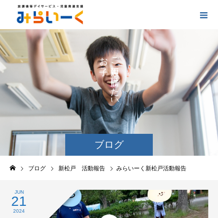
お
ご
の
に
の
け
た
い
ブログ
ブログ
新松戸 活動報告
みらいーく新松戸活動報告
JUN
21
2024