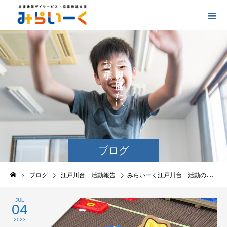
お
ご
の
に
の
け
た
い
ブログ
ブログ
江戸川台 活動報告
みらいーく江戸川台 活動の報告
JUL
04
2023