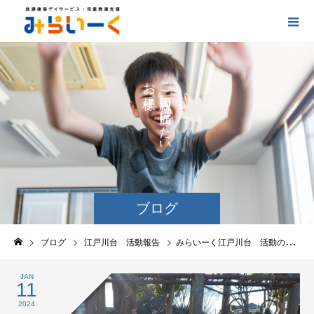
お
ご
の
に
の
け
た
い
ブログ
ブログ
江戸川台 活動報告
みらいーく江戸川台 活動の報告
JAN
11
2024