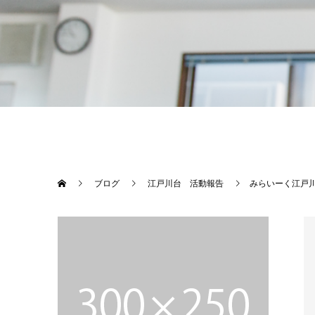
ブログ
江戸川台 活動報告
みらいーく江戸