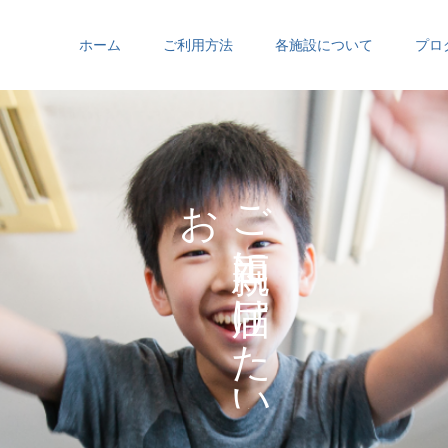
ホーム
ご利用方法
各施設について
プロ
お
ご
の
に
の
け
た
い