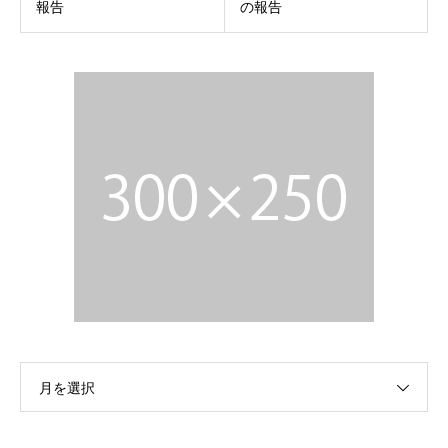
報告
の報告
月を選択