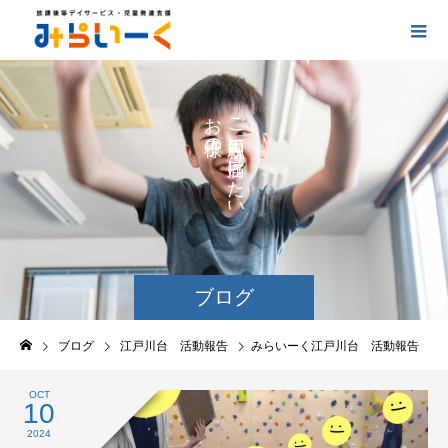
お
ご
の
に
の
け
た
い
ブログ
ブログ
江戸川台 活動報告
みらいーく江戸川台 活動報告
OCT
10
2024