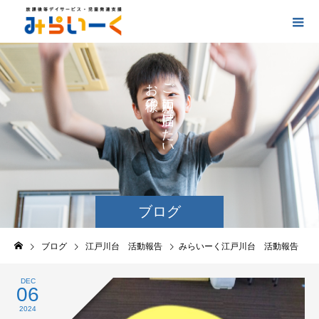
お
ご
の
に
の
け
た
い
ブログ
ブログ
江戸川台 活動報告
みらいーく江戸川台 活動報告
DEC
06
2024