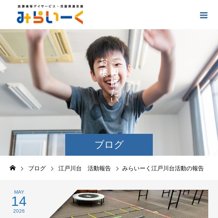
お
ご
の
に
の
け
た
い
ブログ
ブログ
江戸川台 活動報告
みらいーく江戸川台活動の報告
MAY
14
2026