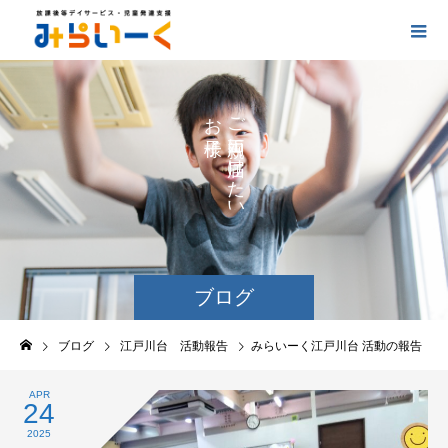
お
ご
の
に
の
け
た
い
ブログ
ブログ
江戸川台 活動報告
みらいーく江戸川台 活動の報告
APR
24
2025