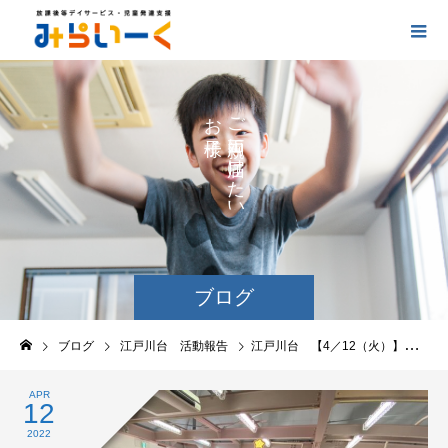
お
ご
の
に
の
け
た
い
ブログ
ブログ
江戸川台 活動報告
江戸川台 【4／12（火）】活動の報告
APR
12
2022