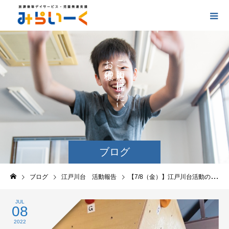
お
ご
の
に
の
け
た
い
ブログ
ブログ
江戸川台 活動報告
【7/8（金）】江戸川台活動の様子
JUL
08
2022