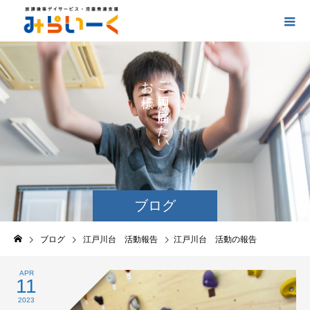
お
ご
の
に
の
け
た
い
ブログ
ブログ
江戸川台 活動報告
江戸川台 活動の報告
APR
11
2023