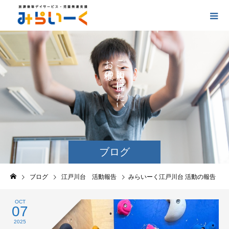
お
ご
の
に
の
け
た
い
ブログ
ブログ
江戸川台 活動報告
みらいーく江戸川台 活動の報告
OCT
07
2025