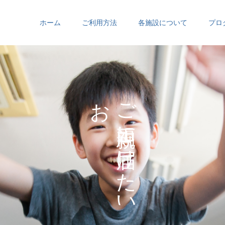
ホーム
ご利用方法
各施設について
プロ
お
ご
の
に
の
け
た
い