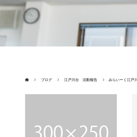
ブログ
江戸川台 活動報告
みらいーく江戸川