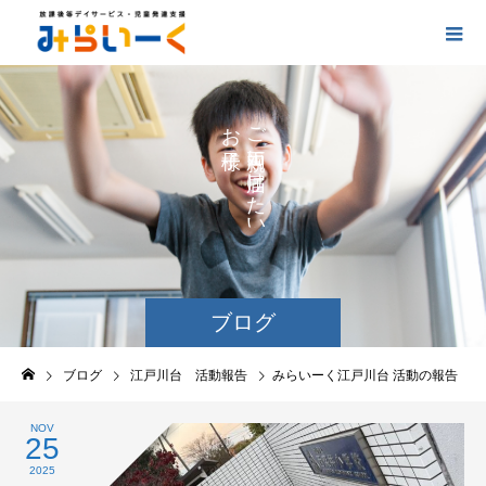
お
ご
の
に
の
け
た
い
ブログ
ブログ
江戸川台 活動報告
みらいーく江戸川台 活動の報告
NOV
25
2025