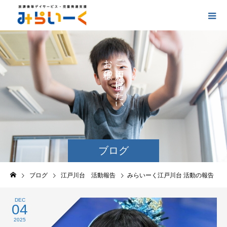
お
ご
の
に
の
け
た
い
ブログ
ブログ
江戸川台 活動報告
みらいーく江戸川台 活動の報告
DEC
04
2025