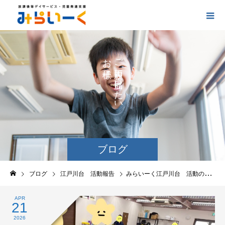
お
ご
の
に
の
け
た
い
ブログ
ブログ
江戸川台 活動報告
みらいーく江戸川台 活動の報告
APR
21
2026