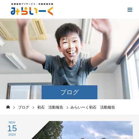
お
ご
の
に
の
け
た
い
ブログ
ブログ
初石 活動報告
みらいーく初石 活動報告
NOV
15
2024