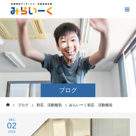
お
ご
の
に
の
け
た
い
ブログ
ブログ
初石 活動報告
みらいーく初石 活動報告
DEC
02
2024