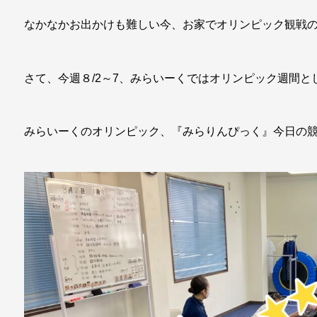
なかなかお出かけも難しい今、お家でオリンピック観戦
さて、今週８/2～7、みらいーくではオリンピック週間
みらいーくのオリンピック、『みらりんぴっく』今日の