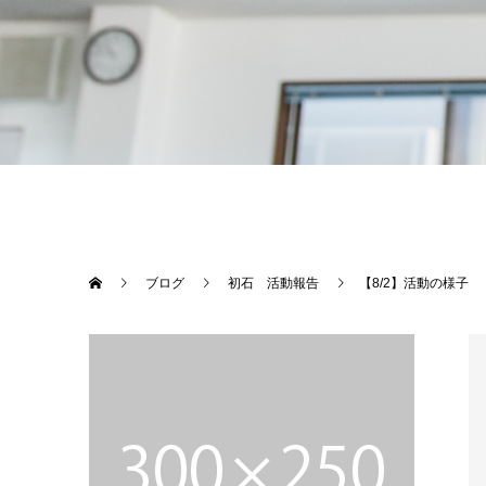
ブログ
初石 活動報告
【8/2】活動の様子