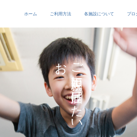
ホーム
ご利用方法
各施設について
プロ
お
ご
の
に
の
け
た
い