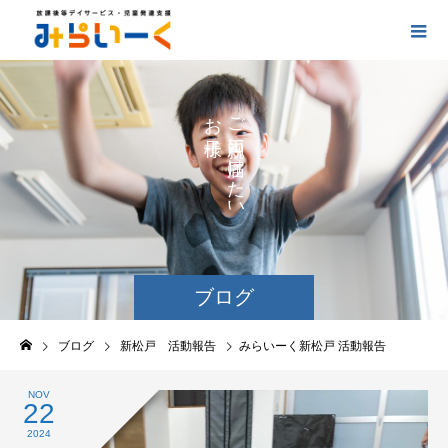
お
ご
の
に
の
け
た
い
ブログ
ブログ
新松戸 活動報告
みらいーく新松戸 活動報告
NOV
22
2024