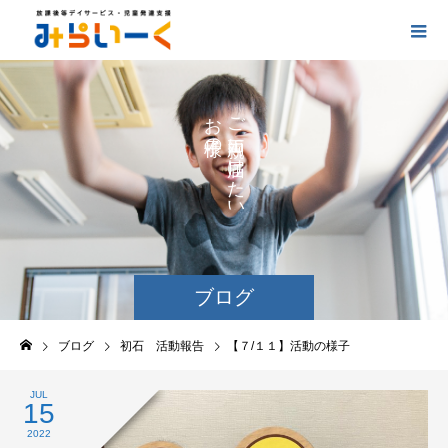
お
ご
の
に
の
け
た
い
ブログ
ブログ
初石 活動報告
【７/１１】活動の様子
JUL
15
2022