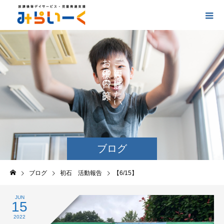
お
ご
の
に
の
け
た
い
ブログ
ブログ
初石 活動報告
【6/15】
JUN
15
2022