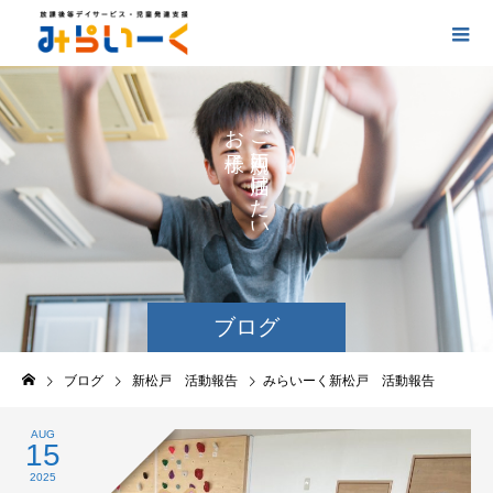
お
ご
の
に
の
け
た
い
ブログ
ブログ
新松戸 活動報告
みらいーく新松戸 活動報告
AUG
15
2025