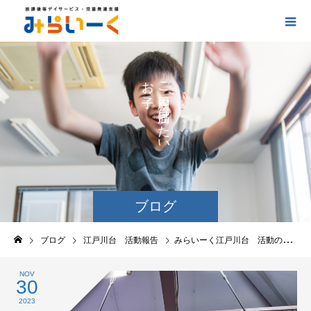
お
ご
の
に
の
け
た
い
ブログ
ブログ
江戸川台 活動報告
みらいーく江戸川台 活動の報告
NOV
30
2023