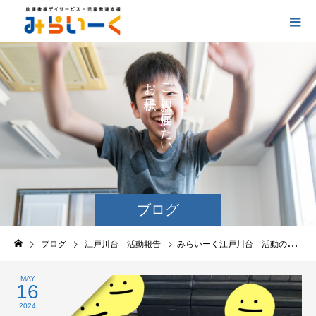
お
ご
の
に
の
け
た
い
ブログ
ブログ
江戸川台 活動報告
みらいーく江戸川台 活動の報告
MAY
16
2024