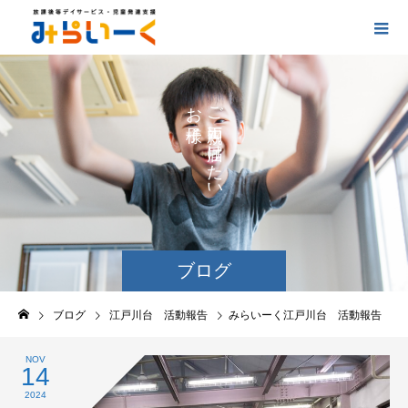
お
ご
の
に
の
け
た
い
ブログ
ブログ
江戸川台 活動報告
みらいーく江戸川台 活動報告
NOV
14
2024