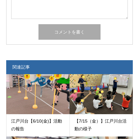
関連記事
江戸川台【6/10(金)】活動
【7/15（金）】江戸川台活
の報告
動の様子