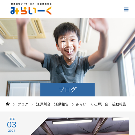
お
ご
の
に
の
け
た
い
ブログ
ブログ
江戸川台 活動報告
みらいーく江戸川台 活動報告
DEC
03
2024