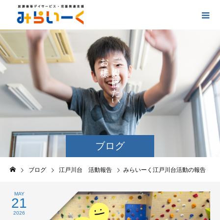
お
ご
の
に
の
け
た
い
ブログ
ブログ
江戸川台 活動報告
みらいーく江戸川台活動の報告
MAY
21
2026