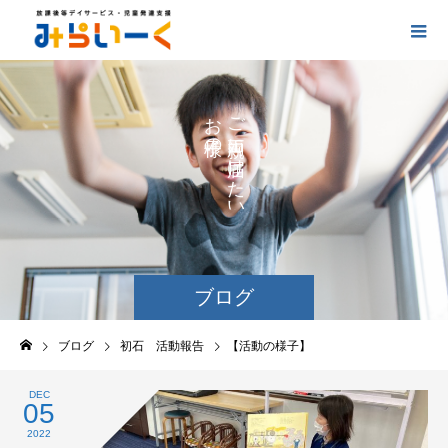
お
ご
の
に
の
け
た
い
ブログ
ブログ
初石 活動報告
【活動の様子】
DEC
05
2022