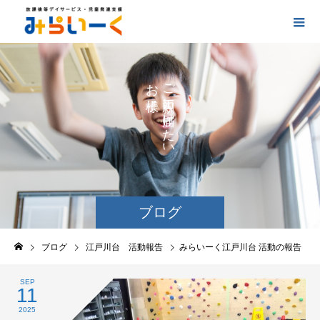
お
ご
の
に
の
け
た
い
ブログ
ブログ
江戸川台 活動報告
みらいーく江戸川台 活動の報告
SEP
11
2025