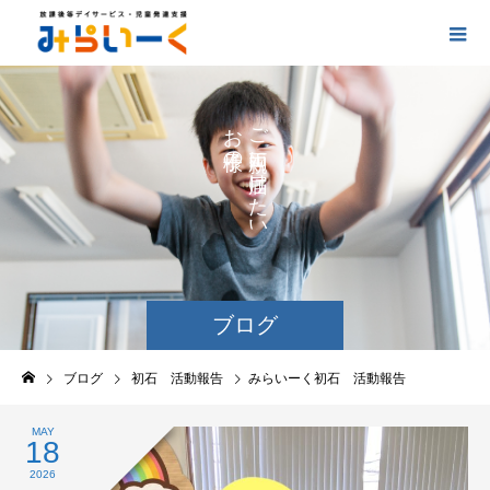
お
ご
の
に
の
け
た
い
ブログ
ブログ
初石 活動報告
みらいーく初石 活動報告
MAY
18
2026