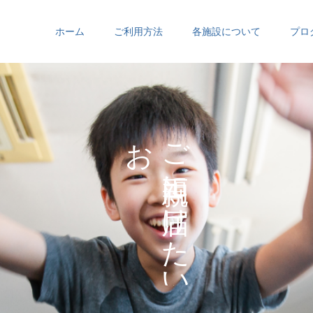
ホーム
ご利用方法
各施設について
プロ
お
ご
の
に
の
け
た
い