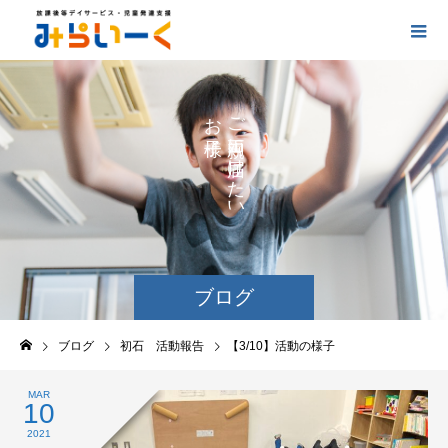
お
ご
の
に
の
け
た
い
ブログ
ブログ
初石 活動報告
【3/10】活動の様子
MAR
10
2021