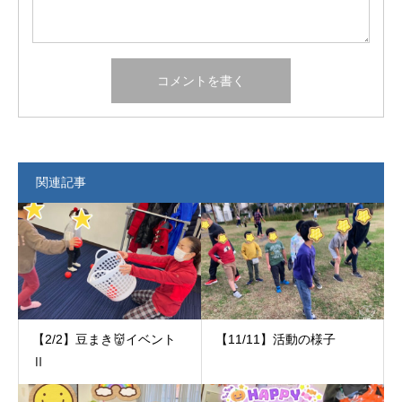
関連記事
【2/2】豆まき👹イベント
【11/11】活動の様子
Ⅱ