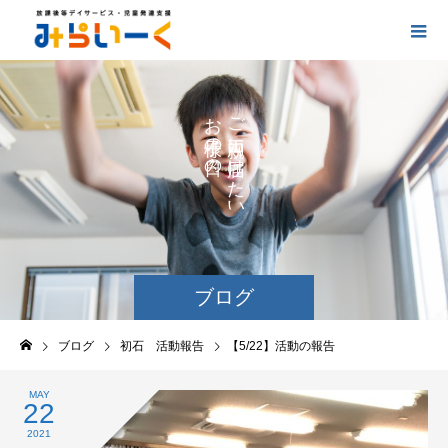
お
ご
の
に
の
け
た
い
ブログ
ブログ
初石 活動報告
【5/22】活動の報告
MAY
22
2021