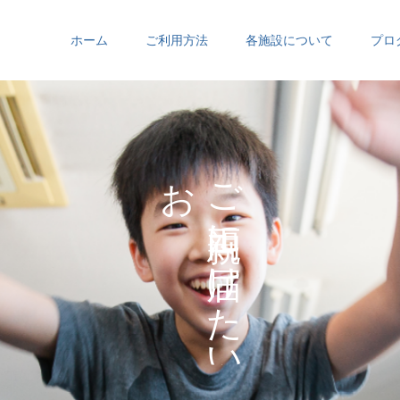
ホーム
ご利用方法
各施設について
プロ
お
ご
の
に
の
け
た
い